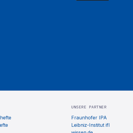
UNSERE PARTNER
hefte
Fraunhofer IPA
efte
Leibniz-Institut ifl
wissen.de