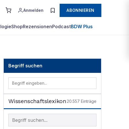
Anmelden
ABONNIEREN
logie
Shop
Rezensionen
Podcast
BDW Plus
Begriff suchen
Wissenschaftslexikon
20.557
Einträge
Begriff im Lexikon suchen