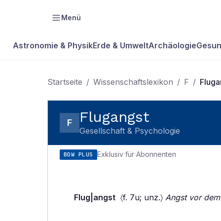
Menü
Astronomie & Physik
Erde & Umwelt
Archäologie
Gesun
Startseite
/
Wissenschaftslexikon
/
F
/
Fluga
Flugangst
F
Gesellschaft & Psychologie
Exklusiv für Abonnenten
BDW PLUS
Flug|angst
〈f. 7u; unz.〉
Angst vor dem