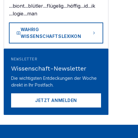
...biont
...blütler
...flügelig
...höffig
...id
...ik
...logie
...man
WAHRIG
WISSENSCHAFTSLEXIKON
NEWSLETTER
Wissenschaft-Newsletter
Die wichtigsten Entdeckungen der Woche
direkt in Ihr Postfach.
JETZT ANMELDEN