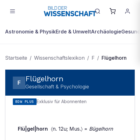
Astronomie & Physik
Erde & Umwelt
Archäologie
Gesundh
Startseite
/
Wissenschaftslexikon
/
F
/
Flügelhorn
Flügelhorn
F
Gesellschaft & Psychologie
Exklusiv für Abonnenten
BDW PLUS
Flü|gel|horn
〈n. 12u; Mus.〉 =
Bügelhorn