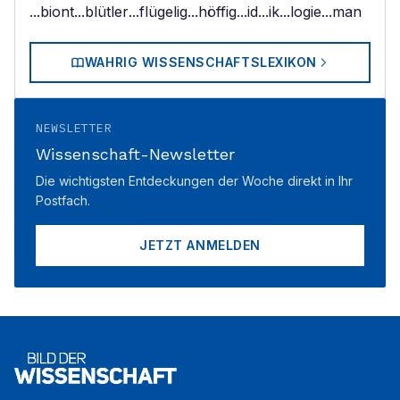
...biont
...blütler
...flügelig
...höffig
...id
...ik
...logie
...man
WAHRIG WISSENSCHAFTSLEXIKON
NEWSLETTER
Wissenschaft-Newsletter
Die wichtigsten Entdeckungen der Woche direkt in Ihr
Postfach.
JETZT ANMELDEN