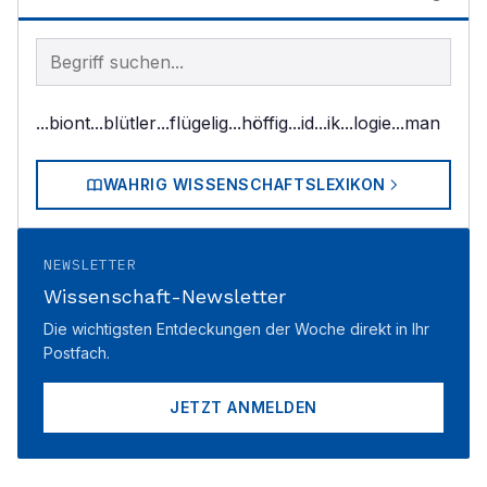
Begriff im Lexikon suchen
...biont
...blütler
...flügelig
...höffig
...id
...ik
...logie
...man
WAHRIG WISSENSCHAFTSLEXIKON
NEWSLETTER
Wissenschaft-Newsletter
Die wichtigsten Entdeckungen der Woche direkt in Ihr
Postfach.
JETZT ANMELDEN