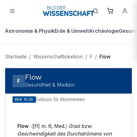
Astronomie & Physik
Erde & Umwelt
Archäologie
Gesundh
Startseite
/
Wissenschaftslexikon
/
F
/
Flow
Flow
F
Gesundheit & Medizin
Exklusiv für Abonnenten
BDW PLUS
Flow
〈[fl] m. 6; Med.〉
Grad bzw.
Geschwindigkeit des Durchströmens von