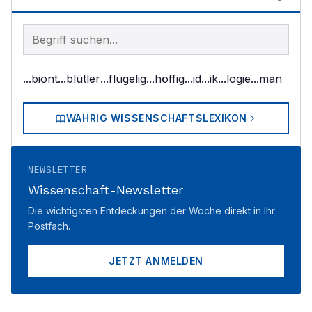
Begriff im Lexikon suchen
...biont
...blütler
...flügelig
...höffig
...id
...ik
...logie
...man
WAHRIG WISSENSCHAFTSLEXIKON
NEWSLETTER
Wissenschaft-Newsletter
Die wichtigsten Entdeckungen der Woche direkt in Ihr
Postfach.
JETZT ANMELDEN