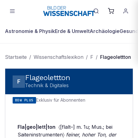
Astronomie & Physik
Erde & Umwelt
Archäologie
Gesundh
Startseite
/
Wissenschaftslexikon
/
F
/
Flageolettton
Flageolettton
F
Technik & Digitales
Exklusiv für Abonnenten
BDW PLUS
Fla|geo|lett|ton
〈[flalt–] m. 1u; Mus.; bei
Saiteninstrumenten〉
feiner, hoher Ton, der