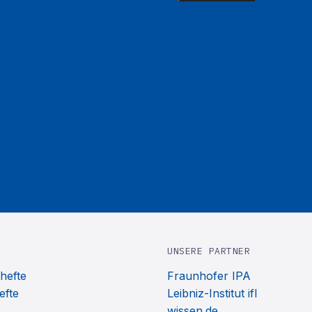
UNSERE PARTNER
hefte
Fraunhofer IPA
efte
Leibniz-Institut ifl
wissen.de