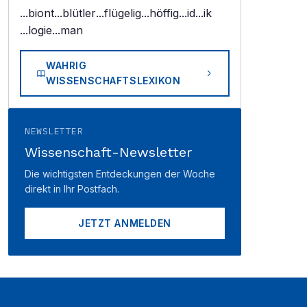
...biont
...blütler
...flügelig
...höffig
...id
...ik
...logie
...man
WAHRIG
WISSENSCHAFTSLEXIKON
NEWSLETTER
Wissenschaft-Newsletter
Die wichtigsten Entdeckungen der Woche
direkt in Ihr Postfach.
JETZT ANMELDEN