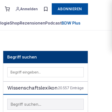
Anmelden
ABONNIEREN
logie
Shop
Rezensionen
Podcast
BDW Plus
Begriff suchen
Wissenschaftslexikon
20.557
Einträge
Begriff im Lexikon suchen