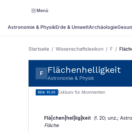
Menü
Astronomie & Physik
Erde & Umwelt
Archäologie
Gesun
Startseite
/
Wissenschaftslexikon
/
F
/
Fläch
Flächenhelligkeit
F
Astronomie & Physik
Exklusiv für Abonnenten
BDW PLUS
Flä|chen|hel|lig|keit
〈f. 20; unz.; Astr
Fläche