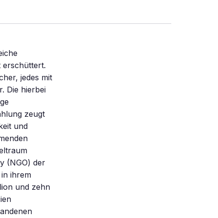
ehr wichtig. Schließlich wollen die Physiker wissen, wie groß die Chancen sind, überhaupt ein solches Ereignis zu messen – das ein Beben der Raumzeit auslösen würde, wie es Einstein formulierte. Nach einer Studie mit dem Weltraumteleskop Hubble kam Jennifer Lotz vom Space Telescope Science Institute in Baltimore 2011 zu dem Ergebnis, dass große Galaxien wie die Milchstraße in den letzten neun Milliarden Jahren im Durchschnitt einmal mit einer vergleichbar großen Galaxie verschmolzen sind. Zu Kollisionen mit Zwerggalaxien kam es rund drei Mal so oft. Im jungen Universum geschah das wesentlich häufi