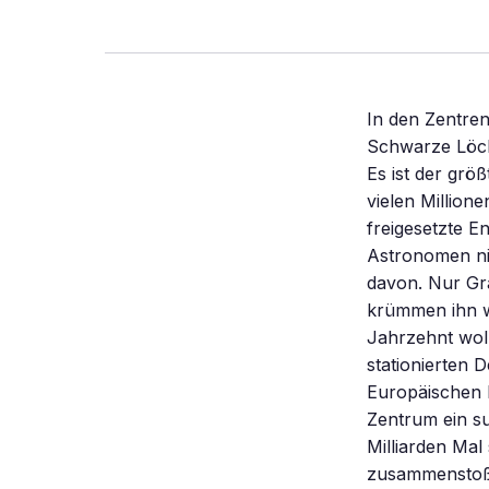
In den Zentren einiger fernen Galaxien umkreisen sich zwei supermassereiche Schwarze Löcher. Wenn sie miteinander verschmelzen, wird die Raumzeit erschüttert. Es ist der größte anzunehmende Unfall im Universum: Zwei Schwarze Löcher, jedes mit vielen Millionen Sonnenmassen, kollidieren und verschmelzen miteinander. Die hierbei freigesetzte Energie übersteigt alle Vorstellungen. Und doch können heutige Astronomen nichts davon bemerken, denn keine elektromagnetische Strahlung zeugt davon. Nur Gravitationswellen durcheilen den Raum mit Lichtgeschwindigkeit und krümmen ihn wie Kräuselungen auf der Oberfläche eines Teichs. Im kommenden Jahrzehnt wollen Astronomen erstmals solche Ereignisse mit einem im Weltraum stationierten Detektorsystem namens New Gravitational Wave Observatory (NGO) der Europäischen Raumfahrtagentur ESA nachweisen. Fast jede Galaxie birgt in ihrem Zentrum ein supermassereiches Schwarzes Loch, das zwischen einer Million und zehn Milliarden Mal so viel Materie enthält wie unsere Sonne. Wenn zwei Galaxien zusammenstoßen und sich vereinigen, müssten demnach in der neu entstandenen Riesengalaxie zunächst einmal zwei Schwarze Löcher existieren. Im jungen Universum, als die Galaxien noch enger beisammen waren als heute, kam es häufig zu solchen Kollisionen. Ein Schwarzes Loch selbst ist unsichtbar. Doch oft ist es von einer heißen Gasscheibe umgeben, die intensiv leuchtet und den finsteren Giganten verrät. Der erste Fund eines doppelten Schwarzen Lochs gelang 2002 einem Team um Stefanie Komossa und Günther Hasinger, die damals beide am Max-Planck-Institut für Extraterrestrische Physik in Garching forschten. Mit dem Röntgen-Weltraumteleskop Chandra entdeckten sie in der 400 Millionen Lichtjahre entfernten Galaxie NGC 6240 zwei aktive Zentren im Abstand von etwa 3000 Lichtjahren. Die Chandra-Aufnahme gilt heute als Ikone dieses Forschungsg