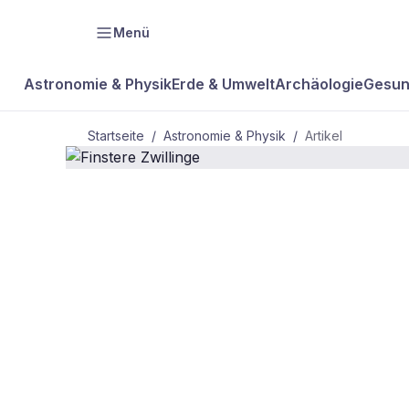
Menü
Astronomie & Physik
Erde & Umwelt
Archäologie
Gesun
Startseite
/
Astronomie & Physik
/
Artikel
ASTRONOMIE & PHYSIK
Finstere
Zwillinge