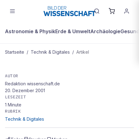
Astronomie & Physik
Erde & Umwelt
Archäologie
Gesundh
Startseite
/
Technik & Digitales
/
Artikel
TECHNIK & DIGITALES
Fingerabdruck statt Zahl: Forscher
AUTOR
Redaktion wissenschaft.de
wollen das Codewort-Chaos
20. Dezember 2001
beenden
LESEZEIT
1
Minute
RUBRIK
Technik & Digitales