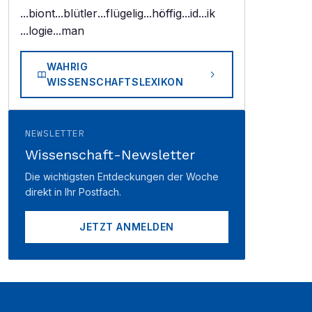
...biont
...blütler
...flügelig
...höffig
...id
...ik
...logie
...man
WAHRIG
WISSENSCHAFTSLEXIKON
NEWSLETTER
Wissenschaft-Newsletter
Die wichtigsten Entdeckungen der Woche
direkt in Ihr Postfach.
JETZT ANMELDEN