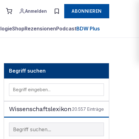
Anmelden
ABONNIEREN
logie
Shop
Rezensionen
Podcast
BDW Plus
Begriff suchen
Wissenschaftslexikon
20.557
Einträge
Begriff im Lexikon suchen