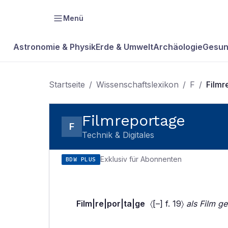
Menü
Astronomie & Physik
Erde & Umwelt
Archäologie
Gesun
Startseite
/
Wissenschaftslexikon
/
F
/
Filmr
Filmreportage
F
Technik & Digitales
Exklusiv für Abonnenten
BDW PLUS
Film|re|por|ta|ge
〈[–] f. 19〉
als Film g