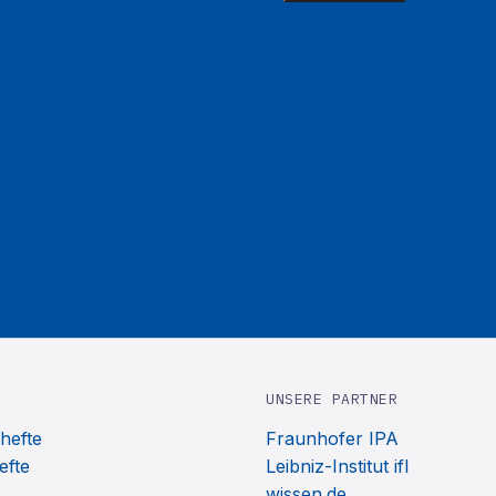
UNSERE PARTNER
hefte
Fraunhofer IPA
efte
Leibniz-Institut ifl
wissen.de