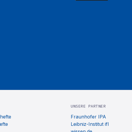
UNSERE PARTNER
hefte
Fraunhofer IPA
efte
Leibniz-Institut ifl
wissen.de