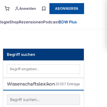
Anmelden
ABONNIEREN
logie
Shop
Rezensionen
Podcast
BDW Plus
Begriff suchen
Wissenschaftslexikon
20.557
Einträge
Begriff im Lexikon suchen