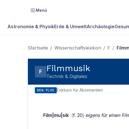
Menü
Astronomie & Physik
Erde & Umwelt
Archäologie
Gesun
Startseite
/
Wissenschaftslexikon
/
F
/
Filmm
Filmmusik
F
Technik & Digitales
Exklusiv für Abonnenten
BDW PLUS
Film|mu|sik
〈f. 20〉
eigens für einen Fi