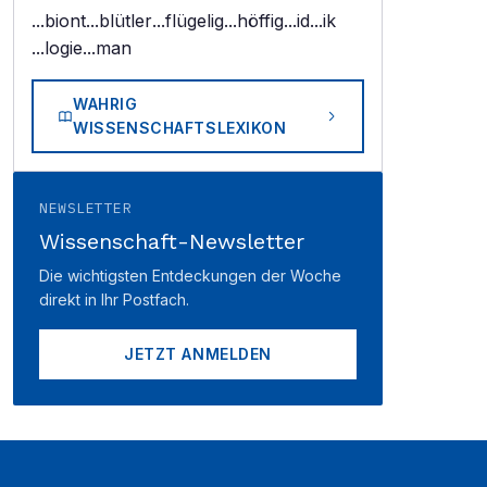
...biont
...blütler
...flügelig
...höffig
...id
...ik
...logie
...man
WAHRIG
WISSENSCHAFTSLEXIKON
NEWSLETTER
Wissenschaft-Newsletter
Die wichtigsten Entdeckungen der Woche
direkt in Ihr Postfach.
JETZT ANMELDEN