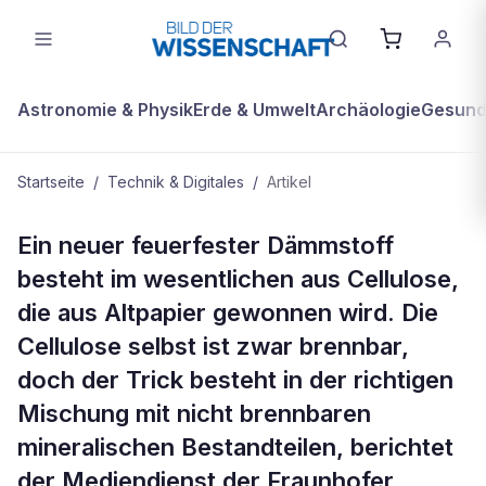
Astronomie & Physik
Erde & Umwelt
Archäologie
Gesundh
Startseite
/
Technik & Digitales
/
Artikel
TECHNIK & DIGITALES
Ein neuer feuerfester Dämmstoff
Feuerschutz aus Altpapier
besteht im wesentlichen aus Cellulose,
die aus Altpapier gewonnen wird. Die
Cellulose selbst ist zwar brennbar,
doch der Trick besteht in der richtigen
Mischung mit nicht brennbaren
mineralischen Bestandteilen, berichtet
der Mediendienst der Fraunhofer