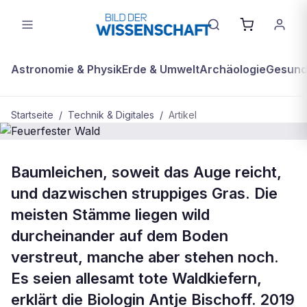
Astronomie & Physik
Erde & Umwelt
Archäologie
Gesundh
Startseite
/
Technik & Digitales
/
Artikel
BDW Plus
TECHNIK & DIGITALES
Baumleichen, soweit das Auge reicht,
Feuerfester Wald
und dazwischen struppiges Gras. Die
meisten Stämme liegen wild
durcheinander auf dem Boden
verstreut, manche aber stehen noch.
Es seien allesamt tote Waldkiefern,
erklärt die Biologin Antje Bischoff. 2019