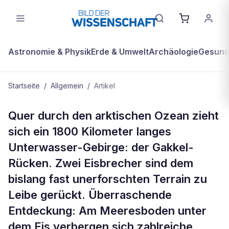
Astronomie & Physik
Erde & Umwelt
Archäologie
Gesundh
Startseite
/
Allgemein
/
Artikel
ALLGEMEIN
Quer durch den arktischen Ozean zieht
Feuer unter dem Eis
sich ein 1800 Kilometer langes
Unterwasser-Gebirge: der Gakkel-
Rücken. Zwei Eisbrecher sind dem
bislang fast unerforschten Terrain zu
Leibe gerückt. Überraschende
Entdeckung: Am Meeresboden unter
dem Eis verbergen sich zahlreiche