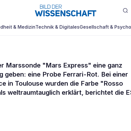
dheit & Medizin
Technik & Digitales
Gesellschaft & Psycho
rer Marssonde "Mars Express" eine ganz
soll zum roten
 geben: eine Probe Ferrari-Rot. Bei einer
ace in Toulouse wurden die Farbe "Rosso
sen
als weltraumtauglich erklärt, berichtet die 