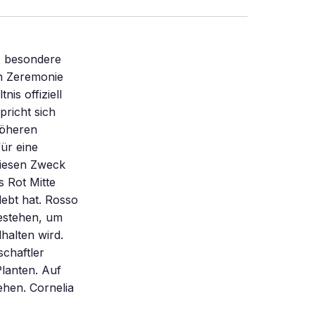
z besondere
en Zeremonie
is offiziell
pricht sich
höheren
für eine
diesen Zweck
 Rot Mitte
lebt hat. Rosso
estehen, um
halten wird.
chaftler
lanten. Auf
hen. Cornelia