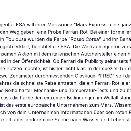
gentur ESA will ihrer Marssonde “Mars Express” eine gan
 den Weg geben: eine Probe Ferrari-Rot. Bei einer formell
 in Toulouse wurden die Farbe “Rosso Corsa” und ihr Behältn
uglich erklärt, berichtet die ESA. Die Weltraumagentur vers
samen Aktion mit dem italienischen Autohersteller einen 
d in der Öffentlichkeit. Ob Ferrari die Publicity seinerseits 
nutzen möchte, ist bisher nicht klar. In der speziell für 
zwei Zentimeter durchmessenden Glaskugel “FRED” soll das
es die schnellste Reise antreten, die ein Ferrari-Rot je er
ine Reihe harter Mechanik- und Temperatur-Tests und zu b
, dass die Farbe den extremen Bedingungen im Weltall stand
ist das erste europäische Unternehmen zum Mars. Wissens
ich von dem Unternehmen Informationen über den roten P
soll unter anderem die Suche nach Wasser und Leben ste