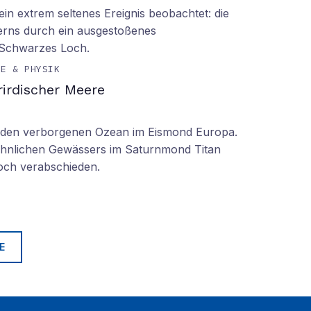
n extrem seltenes Ereignis beobachtet: die
erns durch ein ausgestoßenes
 Schwarzes Loch.
IE & PHYSIK
irdischer Meere
n den verborgenen Ozean im Eismond Europa.
 ähnlichen Gewässers im Saturnmond Titan
doch verabschieden.
E