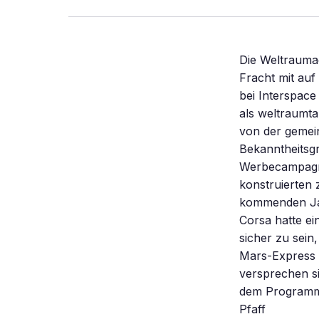
Die Weltrauma
Fracht mit auf
bei Interspace
als weltraumta
von der gemein
Bekanntheitsgra
Werbecampagne 
konstruierten 
kommenden Jahr
Corsa hatte e
sicher zu sein
Mars-Express 
versprechen s
dem Programm 
Pfaff