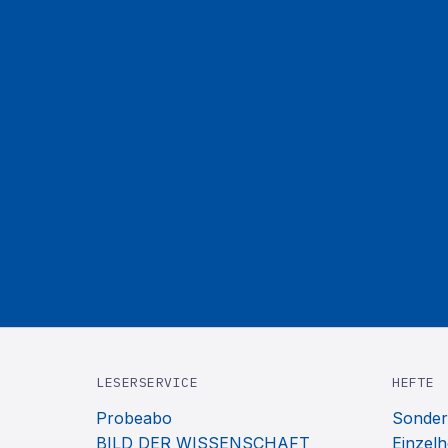
LESERSERVICE
HEFTE
Probeabo
Sonder
BILD DER WISSENSCHAFT
Einzelh