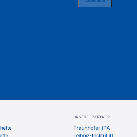
UNSERE PARTNER
hefte
Fraunhofer IPA
efte
Leibniz-Institut ifl