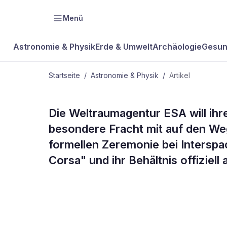
Menü
Astronomie & Physik
Erde & Umwelt
Archäologie
Gesun
Startseite
/
Astronomie & Physik
/
Artikel
ASTRONOMIE & PHYSIK
Die Weltraumagentur ESA will ih
Ferrari-Rot 
besondere Fracht mit auf den Weg
formellen Zeremonie bei Intersp
Planeten rei
Corsa" und ihr Behältnis offiziell 