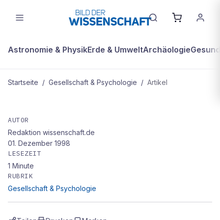
Astronomie & Physik
Erde & Umwelt
Archäologie
Gesundh
Startseite
/
Gesellschaft & Psychologie
/
Artikel
GESELLSCHAFT & PSYCHOLOGIE
„Fermats letzter Satz"
AUTOR
Redaktion wissenschaft.de
01. Dezember 1998
LESEZEIT
1
Minute
RUBRIK
Gesellschaft & Psychologie