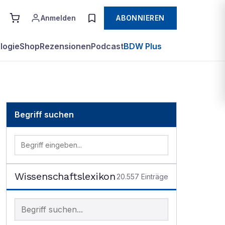
Anmelden
ABONNIEREN
logie
Shop
Rezensionen
Podcast
BDW Plus
Begriff suchen
Wissenschaftslexikon
20.557
Einträge
Begriff im Lexikon suchen