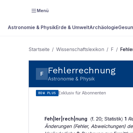
Menü
Astronomie & Physik
Erde & Umwelt
Archäologie
Gesun
Startseite
/
Wissenschaftslexikon
/
F
/
Fehle
Fehlerrechnung
F
Astronomie & Physik
Exklusiv für Abonnenten
BDW PLUS
Feh|ler|rech|nung
〈f. 20; Statistik〉
1
Re
Änderungen (Fehler, Abweichungen) de