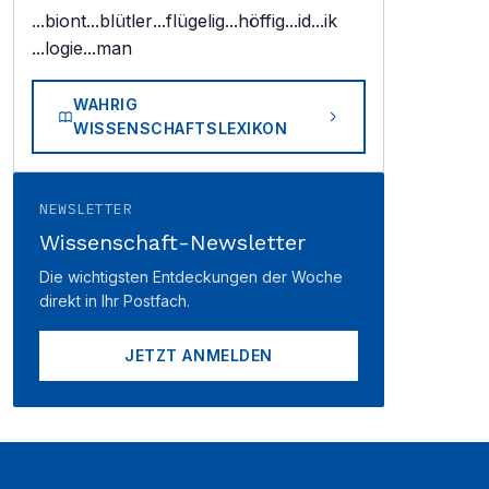
...biont
...blütler
...flügelig
...höffig
...id
...ik
...logie
...man
WAHRIG
WISSENSCHAFTSLEXIKON
NEWSLETTER
Wissenschaft-Newsletter
Die wichtigsten Entdeckungen der Woche
direkt in Ihr Postfach.
JETZT ANMELDEN