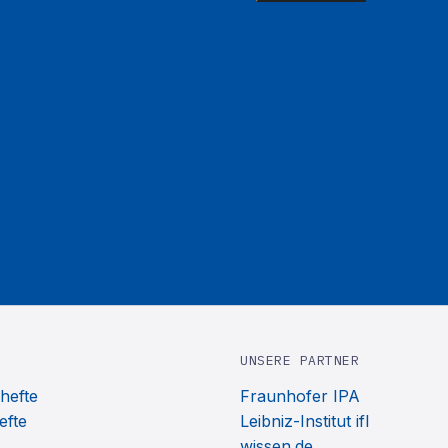
UNSERE PARTNER
hefte
Fraunhofer IPA
efte
Leibniz-Institut ifl
wissen.de