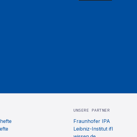
UNSERE PARTNER
hefte
Fraunhofer IPA
efte
Leibniz-Institut ifl
wissen.de