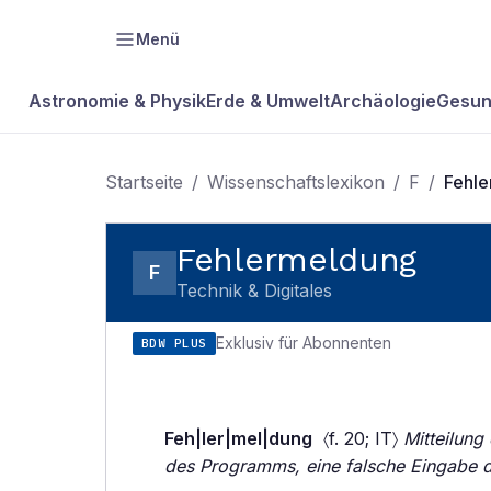
Menü
Astronomie & Physik
Erde & Umwelt
Archäologie
Gesun
Startseite
/
Wissenschaftslexikon
/
F
/
Fehl
Fehlermeldung
F
Technik & Digitales
Exklusiv für Abonnenten
BDW PLUS
Feh|ler|mel|dung
〈f. 20; IT〉
Mitteilung
des Programms, eine falsche Eingabe d