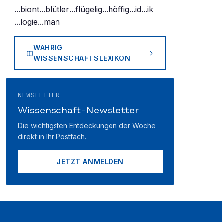
...biont
...blütler
...flügelig
...höffig
...id
...ik
...logie
...man
WAHRIG
WISSENSCHAFTSLEXIKON
NEWSLETTER
Wissenschaft-Newsletter
Die wichtigsten Entdeckungen der Woche
direkt in Ihr Postfach.
JETZT ANMELDEN