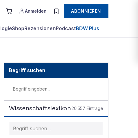
Anmelden
ABONNIEREN
logie
Shop
Rezensionen
Podcast
BDW Plus
Begriff suchen
Wissenschaftslexikon
20.557
Einträge
Begriff im Lexikon suchen