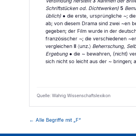
Verbindung herstellt
3
Rahmen der Brill
Schriftstücken od. Dichtwerken)
5
Bema
üblich)
● die erste, ursprüngliche ~; di
ab; von diesem Drama sind zwei ~en b
gegeben; der Film wurde in der deutsche
französischer ~; die verschiedenen ~e
vergleichen
II
〈unz.〉
Beherrschung, Sel
Ergebung
● die ~ bewahren, (nicht) ver
sich nicht so leicht aus der ~ bringen
Quelle:
Wahrig Wissenschaftslexikon
← Alle Begriffe mit „
F
“