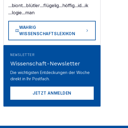
...biont
...blütler
...flügelig
...höffig
...id
...ik
...logie
...man
WAHRIG
WISSENSCHAFTSLEXIKON
NEWSLETTER
Wissenschaft-Newsletter
Die wichtigsten Entdeckungen der Woche
direkt in Ihr Postfach.
JETZT ANMELDEN