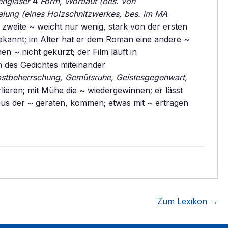
engläser
4
Form, Wortlaut (bes. von
lung (eines Holzschnitzwerkes, bes. im MA
e zweite ~ weicht nur wenig, stark von der ersten
ekannt; im Alter hat er dem Roman eine andere ~
n ~ nicht gekürzt; der Film läuft in
n des Gedichtes miteinander
bstbeherrschung, Gemütsruhe, Geistesgegenwart,
lieren; mit Mühe die ~ wiedergewinnen; er lässt
; aus der ~ geraten, kommen; etwas mit ~ ertragen
Zum Lexikon →