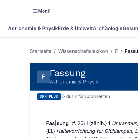
Menü
Astronomie & Physik
Erde & Umwelt
Archäologie
Gesun
Startseite
/
Wissenschaftslexikon
/
F
/
Fass
Fassung
F
Astronomie & Physik
Exklusiv für Abonnenten
BDW PLUS
Fas|sung
〈f. 20〉
I
〈zählb.〉
1
Umrahmung 
〈El.〉
Haltevorrichtung für Glühlampen, Le