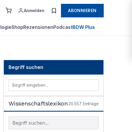
Anmelden
ABONNIEREN
logie
Shop
Rezensionen
Podcast
BDW Plus
Begriff suchen
Wissenschaftslexikon
20.557
Einträge
Begriff im Lexikon suchen