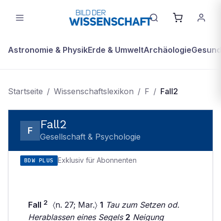
Astronomie & Physik
Erde & Umwelt
Archäologie
Gesundh
Startseite
/
Wissenschaftslexikon
/
F
/
Fall2
Fall2
F
Gesellschaft & Psychologie
Exklusiv für Abonnenten
BDW PLUS
2
Fall
〈n. 27; Mar.〉
1
Tau zum Setzen od.
Herablassen eines Segels
2
Neigung