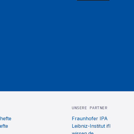
UNSERE PARTNER
hefte
Fraunhofer IPA
efte
Leibniz-Institut ifl
wissen.de