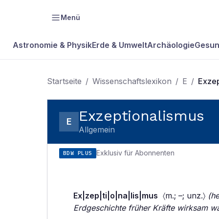
Menü
Astronomie & Physik
Erde & Umwelt
Archäologie
Gesun
Startseite
/
Wissenschaftslexikon
/
E
/
Exzep
Exzeptionalismus
E
Allgemein
Exklusiv für Abonnenten
BDW PLUS
Ex|zep|ti|o|na|lis|mus
〈m.; –; unz.〉
(h
Erdgeschichte früher Kräfte wirksam war