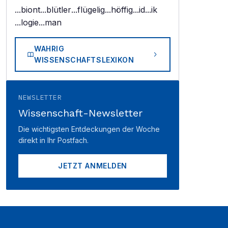
...biont
...blütler
...flügelig
...höffig
...id
...ik
...logie
...man
WAHRIG
WISSENSCHAFTSLEXIKON
NEWSLETTER
Wissenschaft-Newsletter
Die wichtigsten Entdeckungen der Woche
direkt in Ihr Postfach.
JETZT ANMELDEN