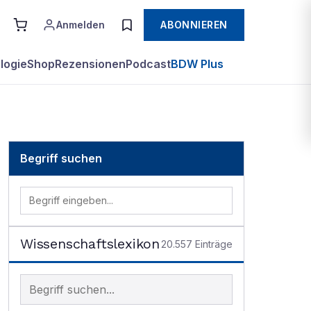
Anmelden
ABONNIEREN
logie
Shop
Rezensionen
Podcast
BDW Plus
Begriff suchen
Wissenschaftslexikon
20.557
Einträge
Begriff im Lexikon suchen