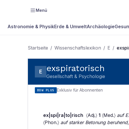
Menü
Astronomie & Physik
Erde & Umwelt
Archäologie
Gesun
Startseite
/
Wissenschaftslexikon
/
E
/
exspi
exspiratorisch
E
Gesellschaft & Psychologie
Exklusiv für Abonnenten
BDW PLUS
ex|spi|ra|to|risch
〈Adj.〉
1
〈Med.〉
auf E
〈Phon.〉
auf starker Betonung beruhend