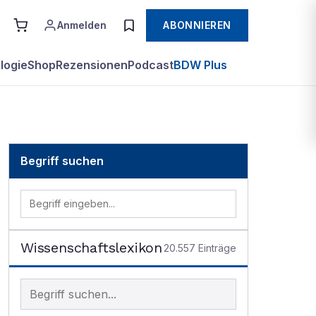
Anmelden
ABONNIEREN
logie
Shop
Rezensionen
Podcast
BDW Plus
Begriff suchen
Wissenschaftslexikon
20.557
Einträge
Begriff im Lexikon suchen