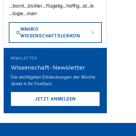
...biont
...blütler
...flügelig
...höffig
...id
...ik
...logie
...man
WAHRIG
WISSENSCHAFTSLEXIKON
NEWSLETTER
Wissenschaft-Newsletter
Die wichtigsten Entdeckungen der Woche
direkt in Ihr Postfach.
JETZT ANMELDEN