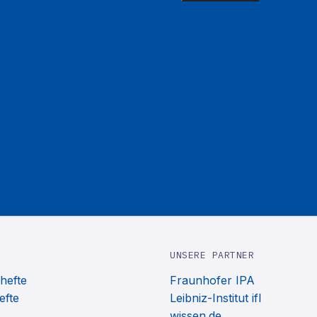
UNSERE PARTNER
hefte
Fraunhofer IPA
efte
Leibniz-Institut ifl
wissen.de