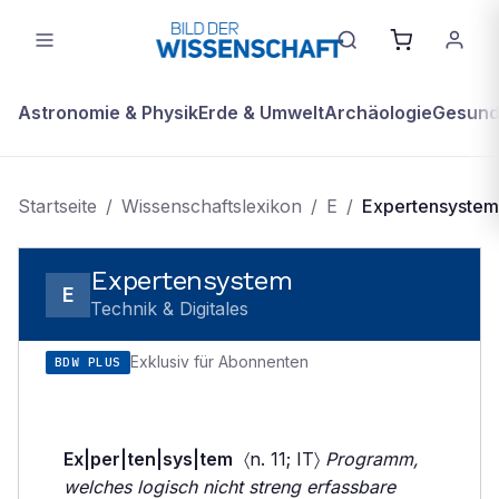
Astronomie & Physik
Erde & Umwelt
Archäologie
Gesundh
Startseite
/
Wissenschaftslexikon
/
E
/
Expertensystem
Expertensystem
E
Technik & Digitales
Exklusiv für Abonnenten
BDW PLUS
Ex|per|ten|sys|tem
〈n. 11; IT〉
Programm,
welches logisch nicht streng erfassbare