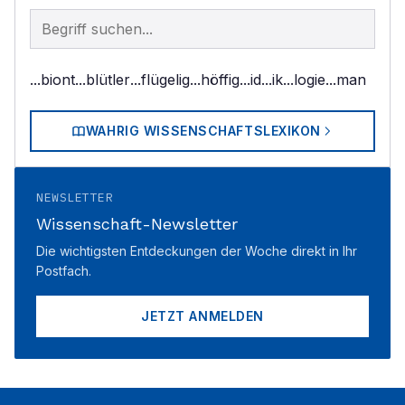
Begriff im Lexikon suchen
...biont
...blütler
...flügelig
...höffig
...id
...ik
...logie
...man
WAHRIG WISSENSCHAFTSLEXIKON
NEWSLETTER
Wissenschaft-Newsletter
Die wichtigsten Entdeckungen der Woche direkt in Ihr
Postfach.
JETZT ANMELDEN