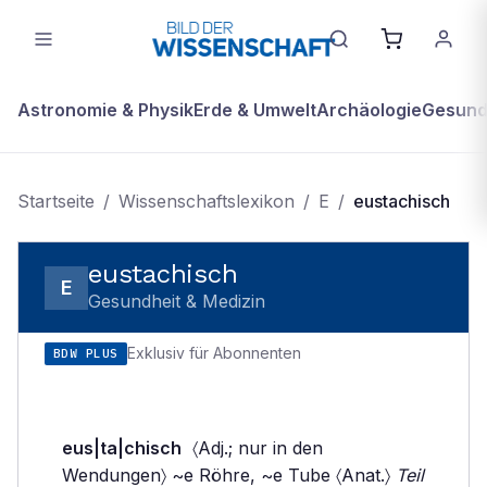
Astronomie & Physik
Erde & Umwelt
Archäologie
Gesundh
Startseite
/
Wissenschaftslexikon
/
E
/
eustachisch
eustachisch
E
Gesundheit & Medizin
Exklusiv für Abonnenten
BDW PLUS
eus|ta|chisch
〈Adj.; nur in den
Wendungen〉 ~e Röhre, ~e Tube 〈Anat.〉
Teil