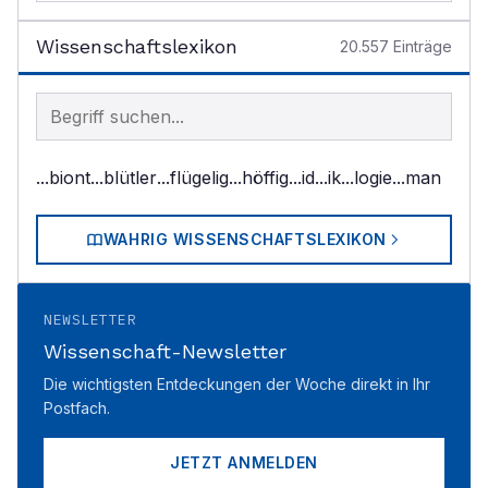
Wissenschaftslexikon
20.557
Einträge
Begriff im Lexikon suchen
...biont
...blütler
...flügelig
...höffig
...id
...ik
...logie
...man
WAHRIG WISSENSCHAFTSLEXIKON
NEWSLETTER
Wissenschaft-Newsletter
Die wichtigsten Entdeckungen der Woche direkt in Ihr
Postfach.
JETZT ANMELDEN