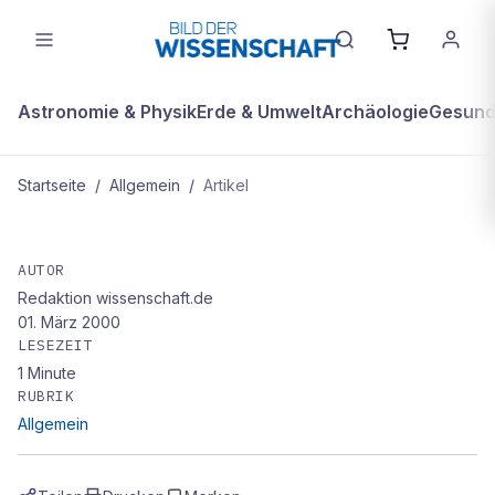
Astronomie & Physik
Erde & Umwelt
Archäologie
Gesundh
Startseite
/
Allgemein
/
Artikel
ALLGEMEIN
Europa ohne Wald
AUTOR
Redaktion wissenschaft.de
01. März 2000
LESEZEIT
1
Minute
RUBRIK
Allgemein