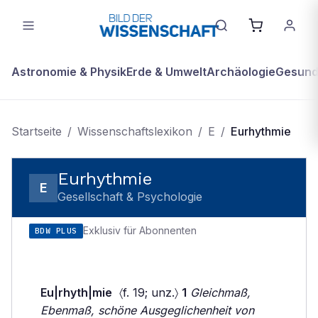
Astronomie & Physik
Erde & Umwelt
Archäologie
Gesundh
Startseite
/
Wissenschaftslexikon
/
E
/
Eurhythmie
Eurhythmie
E
Gesellschaft & Psychologie
Exklusiv für Abonnenten
BDW PLUS
Eu|rhyth|mie
〈f. 19; unz.〉
1
Gleichmaß,
Ebenmaß, schöne Ausgeglichenheit von