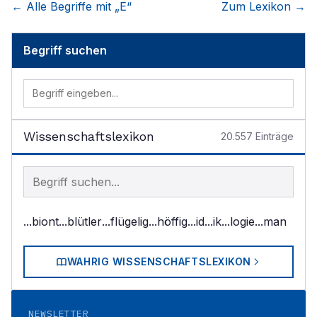
← Alle Begriffe mit „
E
“
Zum Lexikon →
Begriff suchen
Wissenschaftslexikon
20.557
Einträge
Begriff im Lexikon suchen
...biont
...blütler
...flügelig
...höffig
...id
...ik
...logie
...man
WAHRIG WISSENSCHAFTSLEXIKON
NEWSLETTER