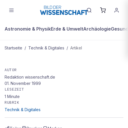
Astronomie & Physik
Erde & Umwelt
Archäologie
Gesundh
Startseite
/
Technik & Digitales
/
Artikel
TECHNIK & DIGITALES
Eureka erwache
AUTOR
Redaktion wissenschaft.de
01. November 1999
LESEZEIT
1
Minute
RUBRIK
Technik & Digitales