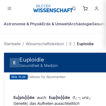
Astronomie & Physik
Erde & Umwelt
Archäologie
Gesundh
Startseite
/
Wissenschaftslexikon
/
E
/
Euploidie
Euploidie
E
Gesundheit & Medizin
Exklusiv für Abonnenten
BDW PLUS
Eu|plo|i|die
auch:
Eup|lo|i|die
〈f.; –; unz.;
Genetik〉
das Auftreten ausschließlich