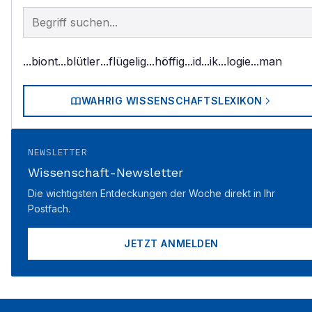
Begriff im Lexikon suchen
...biont
...blütler
...flügelig
...höffig
...id
...ik
...logie
...man
WAHRIG WISSENSCHAFTSLEXIKON
NEWSLETTER
Wissenschaft-Newsletter
Die wichtigsten Entdeckungen der Woche direkt in Ihr
Postfach.
JETZT ANMELDEN