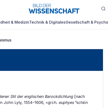
dheit & Medizin
Technik & Digitales
Gesellschaft & Psycho
uismus
dener Stil der englischen Barockdichtung
[nach
 John Lyly, 1554–1606, <grch.
euphyes
”schön