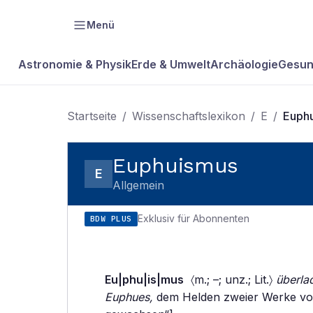
Menü
Astronomie & Physik
Erde & Umwelt
Archäologie
Gesun
Startseite
/
Wissenschaftslexikon
/
E
/
Euph
Euphuismus
E
Allgemein
Exklusiv für Abonnenten
BDW PLUS
Eu|phu|is|mus
〈m.; –; unz.; Lit.〉
überla
Euphues,
dem Helden zweier Werke von