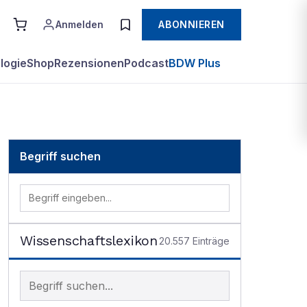
Anmelden
ABONNIEREN
logie
Shop
Rezensionen
Podcast
BDW Plus
Begriff suchen
Wissenschaftslexikon
20.557
Einträge
Begriff im Lexikon suchen