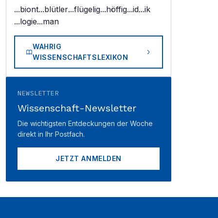
...biont
...blütler
...flügelig
...höffig
...id
...ik
...logie
...man
WAHRIG
WISSENSCHAFTSLEXIKON
NEWSLETTER
Wissenschaft-Newsletter
Die wichtigsten Entdeckungen der Woche
direkt in Ihr Postfach.
JETZT ANMELDEN