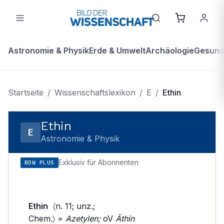
Astronomie & Physik
Erde & Umwelt
Archäologie
Gesundh
Startseite
/
Wissenschaftslexikon
/
E
/
Ethin
Ethin
E
Astronomie & Physik
Exklusiv für Abonnenten
BDW PLUS
Ethin
〈n. 11; unz.;
Chem.〉 =
Azetylen;
oV
Äthin