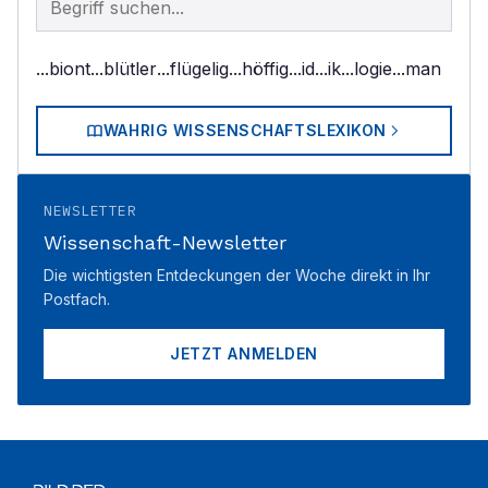
...biont
...blütler
...flügelig
...höffig
...id
...ik
...logie
...man
WAHRIG WISSENSCHAFTSLEXIKON
NEWSLETTER
Wissenschaft-Newsletter
Die wichtigsten Entdeckungen der Woche direkt in Ihr
Postfach.
JETZT ANMELDEN