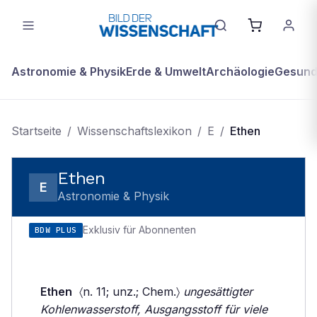
Astronomie & Physik
Erde & Umwelt
Archäologie
Gesundh
Startseite
/
Wissenschaftslexikon
/
E
/
Ethen
Ethen
E
Astronomie & Physik
Exklusiv für Abonnenten
BDW PLUS
Ethen
〈n. 11; unz.; Chem.〉
ungesättigter
Kohlenwasserstoff, Ausgangsstoff für viele