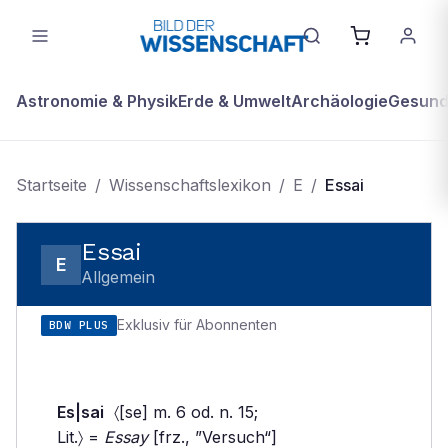
Astronomie & Physik
Erde & Umwelt
Archäologie
Gesundh
Startseite
/
Wissenschaftslexikon
/
E
/
Essai
Essai
E
Allgemein
Exklusiv für Abonnenten
BDW PLUS
Es|sai
〈[se] m. 6 od. n. 15;
Lit.〉 =
Essay
[frz., ”Versuch“]