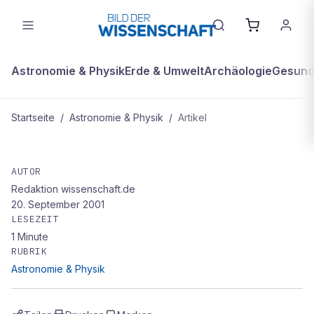
Astronomie & Physik
Erde & Umwelt
Archäologie
Gesundh
Startseite
/
Astronomie & Physik
/
Artikel
ASTRONOMIE & PHYSIK
ESA: Raumfahrttechnik für irdische
AUTOR
Redaktion wissenschaft.de
Anwendungen nutzen
20. September 2001
LESEZEIT
1
Minute
RUBRIK
Astronomie & Physik