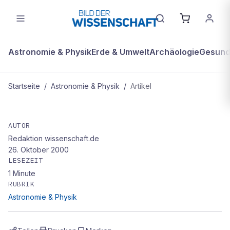
Astronomie & Physik
Erde & Umwelt
Archäologie
Gesundh
Startseite
/
Astronomie & Physik
/
Artikel
ASTRONOMIE & PHYSIK
ESA-Panne - Datentransfer bei
AUTOR
Redaktion wissenschaft.de
Saturnsonden gefährdet
26. Oktober 2000
LESEZEIT
1
Minute
RUBRIK
Astronomie & Physik