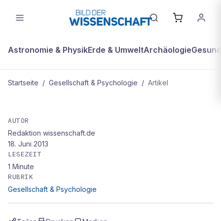
Astronomie & Physik
Erde & Umwelt
Archäologie
Gesundh
Startseite
/
Gesellschaft & Psychologie
/
Artikel
GESELLSCHAFT & PSYCHOLOGIE
Es ist fast wie im Märchenland
AUTOR
Redaktion wissenschaft.de
18. Juni 2013
LESEZEIT
1
Minute
RUBRIK
Gesellschaft & Psychologie