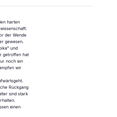
 den harten
 wissenschaft:
 vor der Wende
ser gewesen.
oika” und
r getroffen hat
nur noch ein
kämpfen wir
ufwärtsgeht.
ische Rückgang
lter sind stark
rhalten.
essen einen