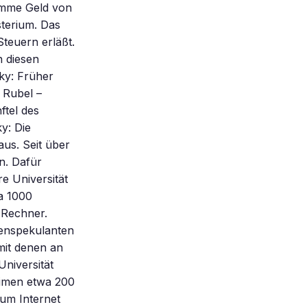
umme Geld von
sterium. Das
teuern erläßt.
n diesen
ky: Früher
 Rubel –
ftel des
y: Die
us. Seit über
n. Dafür
e Universität
a 1000
m-Rechner.
senspekulanten
mit denen an
Universität
eimen etwa 200
um Internet