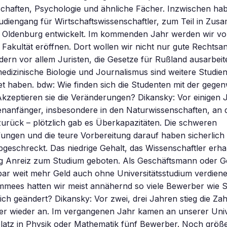
chaften, Psychologie und ähnliche Fächer. Inzwischen hab
udiengang für Wirtschaftswissenschaftler, zum Teil in Zus
t Oldenburg entwickelt. Im kommenden Jahr werden wir vor
he Fakultät eröffnen. Dort wollen wir nicht nur gute Rechtsa
dern vor allem Juristen, die Gesetze für Rußland ausarbeite
edizinische Biologie und Journalismus sind weitere Studien
et haben. bdw: Wie finden sich die Studenten mit der gegen
Akzeptieren sie die Veränderungen? Dikansky: Vor einigen 
enanfänger, insbesondere in den Naturwissenschaften, an 
zurück – plötzlich gab es Überkapazitäten. Die schweren
gen und die teure Vorbereitung darauf haben sicherlich v
geschreckt. Das niedrige Gehalt, das Wissenschaftler erhal
ig Anreiz zum Studium geboten. Als Geschäftsmann oder G
nbar weit mehr Geld auch ohne Universitätsstudium verdien
mees hatten wir meist annähernd so viele Bewerber wie St
ich geändert? Dikansky: Vor zwei, drei Jahren stieg die Zah
er wieder an. Im vergangenen Jahr kamen an unserer Unive
platz in Physik oder Mathematik fünf Bewerber. Noch größ