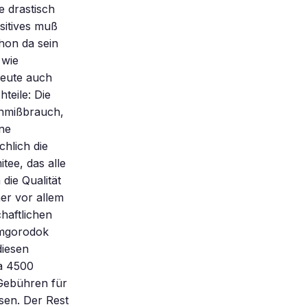
e drastisch
sitives muß
hon da sein
 wie
heute auch
teile: Die
enmißbrauch,
ne
chlich die
tee, das alle
die Qualität
her vor allem
haftlichen
emgorodok
diesen
wa 4500
 Gebühren für
sen. Der Rest