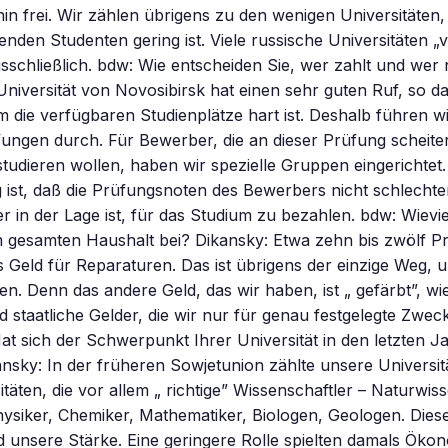
rhin frei. Wir zählen übrigens zu den wenigen Universitäten
lenden Studenten gering ist. Viele russische Universitäten „
usschließlich. bdw: Wie entscheiden Sie, wer zahlt und wer 
Universität von Novosibirsk hat einen sehr guten Ruf, so d
die verfügbaren Studienplätze hart ist. Deshalb führen w
ngen durch. Für Bewerber, die an dieser Prüfung scheite
studieren wollen, haben wir spezielle Gruppen eingerichtet.
ist, daß die Prüfungsnoten des Bewerbers nicht schlechter
er in der Lage ist, für das Studium zu bezahlen. bdw: Wievie
gesamten Haushalt bei? Dikansky: Etwa zehn bis zwölf Pr
Geld für Reparaturen. Das ist übrigens der einzige Weg, 
ten. Denn das andere Geld, das wir haben, ist „ gefärbt”, wi
d staatliche Gelder, die wir nur für genau festgelegte Zw
at sich der Schwerpunkt Ihrer Universität in den letzten J
nsky: In der früheren Sowjetunion zählte unsere Universitä
täten, die vor allem „ richtige” Wissenschaftler – Naturwiss
hysiker, Chemiker, Mathematiker, Biologen, Geologen. Dies
 unsere Stärke. Eine geringere Rolle spielten damals Ökon