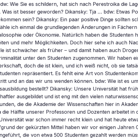
dw: Wie Sie es schildern, hat sich nach Perestroika die Lag
. Was ist besser geworden? Dikansky: Tja … bdw: Etwas Po
ommen sein? Dikansky: Ein paar positive Dinge sollten sc
zähle ich einmal die grundlegenden Änderungen in Fächern
hilosophie oder Ökonomie. Natürlich haben die Studenten 
iten und mehr Möglichkeiten. Doch hier sehe ich auch Nach
lle ist schwächer als früher – und damit haben auch Drog
riminalität unter den Studenten zugenommen. Wir haben ei
schaft, doch die ist klein, und ich weiß nicht, ob sie tatsä
udenten repräsentiert. Es fehlt eine Art von Studentenkomi
ritt und an das wir uns wenden können. bdw: Wie ist es um 
tsausbildung bestellt? Dikansky: Unsere Universität hat frü
aftler ausgebildet und ist eng mit den vielen naturwissensc
bunden, die die Akademie der Wissenschaften hier in Akad
a die Hälfte unserer Professoren und Dozenten arbeitet in 
e Universität war schon immer recht klein und hat heute et
fgrund der gekürzten Mittel haben wir vor einigen Jahren
ingeführt, die von etwa 500 Studenten gezahlt werden müs