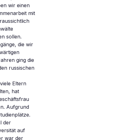
en wir einen
ammenarbeit mit
aussichtlich
nwälte
n sollen.
gänge, die wir
wärtigen
Jahren ging die
den russischen
iele Eltern
ten, hat
eschäftsfrau
en. Aufgrund
udienplätze.
l der
rsität auf
er war der