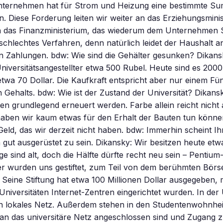
ternehmen hat für Strom und Heizung eine bestimmte S
n. Diese Forderung leiten wir weiter an das Erziehungsmini
n das Finanzministerium, das wiederum dem Unternehmen S
r schlechtes Verfahren, denn natürlich leidet der Haushalt a
n Zahlungen. bdw: Wie sind die Gehälter gesunken? Dikans
Universitätsangestellter etwa 500 Rubel. Heute sind es 2000
wa 70 Dollar. Die Kaufkraft entspricht aber nur einem Fün
 Gehalts. bdw: Wie ist der Zustand der Universität? Dikansk
 grundlegend erneuert werden. Farbe allein reicht nicht a
aben wir kaum etwas für den Erhalt der Bauten tun könne
eld, das wir derzeit nicht haben. bdw: Immerhin scheint Ihr
gut ausgerüstet zu sein. Dikansky: Wir besitzen heute etw
ge sind alt, doch die Hälfte dürfte recht neu sein – Pentiu
r wurden uns gestiftet, zum Teil von dem berühmten Bör
Seine Stiftung hat etwa 100 Millionen Dollar ausgegeben, 
Universitäten Internet-Zentren eingerichtet wurden. In der 
ein lokales Netz. Außerdem stehen in den Studentenwohnh
an das universitäre Netz angeschlossen sind und Zugang z