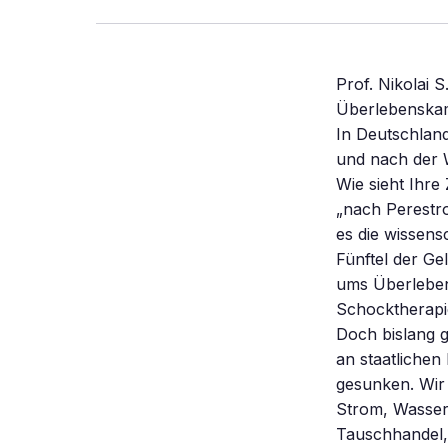
Prof. Nikolai 
Überlebenskamp
In Deutschland
und nach der W
Wie sieht Ihre
„nach Perestro
es die wissens
Fünftel der Ge
ums Überleben
Schocktherapie
Doch bislang g
an staatlichen
gesunken. Wir
Strom, Wasser 
Tauschhandel, 