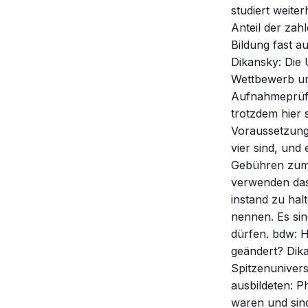
studiert weite
Anteil der zah
Bildung fast a
Dikansky: Die 
Wettbewerb um 
Aufnahmeprüfu
trotzdem hier 
Voraussetzung 
vier sind, und 
Gebühren zum 
verwenden das 
instand zu hal
nennen. Es sin
dürfen. bdw: H
geändert? Dika
Spitzenuniversi
ausbildeten: P
waren und sind