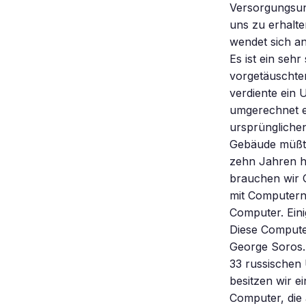
Versorgungsun
uns zu erhalte
wendet sich a
Es ist ein seh
vorgetäuschte
verdiente ein 
umgerechnet et
ursprünglichen
Gebäude müßten
zehn Jahren h
brauchen wir G
mit Computern 
Computer. Eini
Diese Compute
George Soros. 
33 russischen 
besitzen wir 
Computer, die 