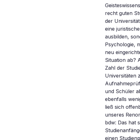
Geisteswissens
recht guten St
der Universitä
eine juristisc
ausbilden, son
Psychologie, m
neu eingericht
Situation ab? 
Zahl der Studi
Universitäten 
Aufnahmeprüfun
und Schüler ab
ebenfalls wen
ließ sich offe
unseres Renom
bdw: Das hat s
Studienanfäng
einen Studien