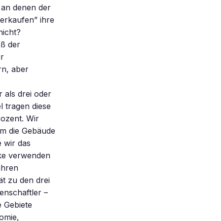
, an denen der
verkaufen” ihre
nicht?
aß der
ir
rn, aber
 als drei oder
l tragen diese
ozent. Wir
um die Gebäude
e wir das
ecke verwenden
ahren
t zu den drei
enschaftler –
e Gebiete
omie,