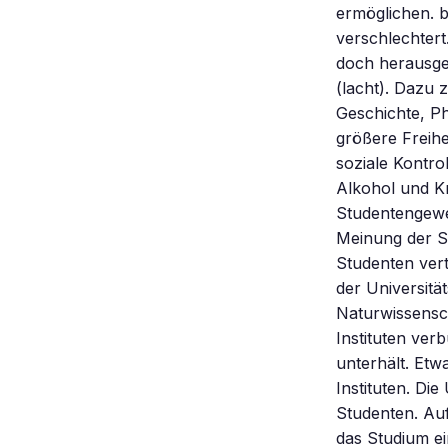
ermöglichen. b
verschlechtert
doch herausgek
(lacht). Dazu 
Geschichte, P
größere Freihe
soziale Kontro
Alkohol und K
Studentengewerk
Meinung der St
Studenten vert
der Universitä
Naturwissensch
Instituten ver
unterhält. Etw
Instituten. Di
Studenten. Au
das Studium e