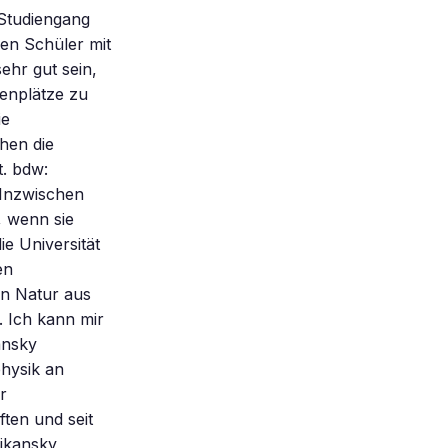
 Studiengang
en Schüler mit
ehr gut sein,
enplätze zu
ie
hen die
t. bdw:
 Inzwischen
, wenn sie
e Universität
en
on Natur aus
. Ich kann mir
ansky
physik an
r
ften und seit
Dikansky