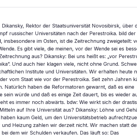
S. Dikansky, Rektor der Staatsuniversität Novosibirsk, über
f russischer Universitäten nach der Perestroika. bild der
, insbesondere im Osten, ist die Zeitrechnung zweigeteilt:
ende. Es gibt viele, die meinen, vor der Wende sei es bes
 Zeitrechnung aus? Dikansky: Bei uns heißt es: „vor Perestr
ika”. Und auch hier klagen viele, nicht ohne Grund. Schwe
chaftlichen Institute und Universitäten. Wir erhalten heute 
lder vom Staat wie vor der Perestroika. Seit zehn Jahren 
. Natürlich haben die Reformatoren gewarnt, daß es eine
 sein würde und daß es einige Zeit dauert, bis es wieder a
eht es immer noch abwärts. bdw: Wie wirkt sich der drast
 Mitteln auf Ihre Universität aus? Dikansky: Löhne und Gehä
 haben kaum Geld, um den Universitätsbetrieb aufrechtzue
und Heizung zahlen wir derzeit nicht. Wir machen statt d
bei dem wir Schulden verkaufen. Das läuft so: Das