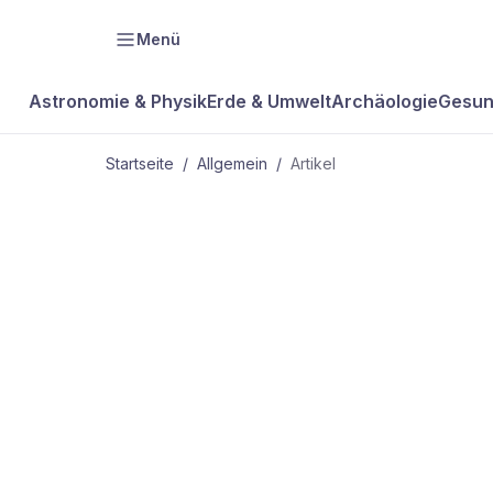
Menü
Astronomie & Physik
Erde & Umwelt
Archäologie
Gesun
Startseite
/
Allgemein
/
Artikel
ALLGEMEIN
„Es geht im
abwärts"