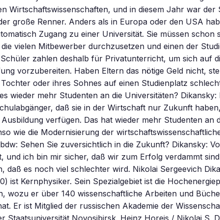
en Wirtschaftswissenschaften, und in diesem Jahr war der
der große Renner. Anders als in Europa oder den USA hab
utomatisch Zugang zu einer Universität. Sie müssen schon s
die vielen Mitbewerber durchzusetzen und einen der Studi
e Schüler zahlen deshalb für Privatunterricht, um sich auf d
g vorzubereiten. Haben Eltern das nötige Geld nicht, ste
Tochter oder ihres Sohnes auf einen Studienplatz schlech
es wieder mehr Studenten an die Universitäten? Dikansky:
chulabgänger, daß sie in der Wirtschaft nur Zukunft haben
 Ausbildung verfügen. Das hat wieder mehr Studenten an di
so wie die Modernisierung der wirtschaftswissenschaftlich
bdw: Sehen Sie zuversichtlich in die Zukunft? Dikansky: V
st, und ich bin mir sicher, daß wir zum Erfolg verdammt sind
en, daß es noch viel schlechter wird. Nikolai Sergeevich Dik
) ist Kernphysiker. Sein Spezialgebiet ist die Hochenergie
n, wozu er über 140 wissenschaftliche Arbeiten und Büche
 hat. Er ist Mitglied der russischen Akademie der Wissenscha
r Staatsuniversität Novosibirsk. Heinz Horeis / Nikolai S. 