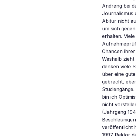
Andrang bei d
Journalismus 
Abitur nicht a
um sich gegen 
erhalten. Viel
Aufnahmeprüfun
Chancen ihrer 
Weshalb zieht 
denken viele S
über eine gute
gebracht, eben
Studiengänge. 
bin ich Optimi
nicht vorstell
(Jahrgang 1940
Beschleuniger
veröffentlicht
1997 Rektor de