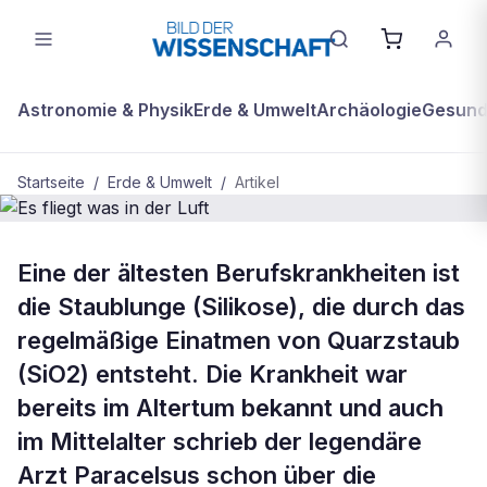
Astronomie & Physik
Erde & Umwelt
Archäologie
Gesundh
Startseite
/
Erde & Umwelt
/
Artikel
BDW Plus
ERDE & UMWELT
Eine der ältesten Berufskrankheiten ist
Es fliegt was in der Luft
die Staublunge (Silikose), die durch das
regelmäßige Einatmen von Quarzstaub
(SiO2) entsteht. Die Krankheit war
bereits im Altertum bekannt und auch
im Mittelalter schrieb der legendäre
Arzt Paracelsus schon über die