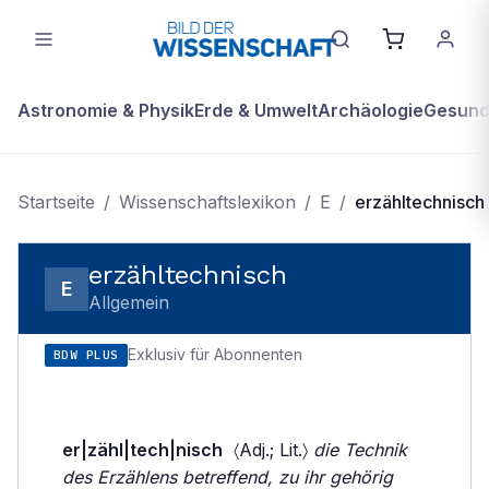
Astronomie & Physik
Erde & Umwelt
Archäologie
Gesundh
Startseite
/
Wissenschaftslexikon
/
E
/
erzähltechnisch
erzähltechnisch
E
Allgemein
Exklusiv für Abonnenten
BDW PLUS
er|zähl|tech|nisch
〈Adj.; Lit.〉
die Technik
des Erzählens betreffend, zu ihr gehörig