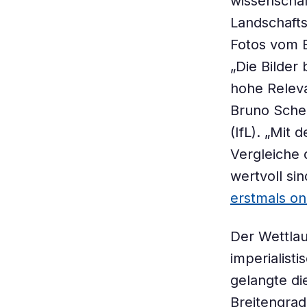
wissenschaf
Landschafts
Fotos vom B
„Die Bilder
hohe Releva
Bruno Schel
(IfL). „Mit
Vergleiche 
wertvoll sin
erstmals on
Der Wettlau
imperialisti
gelangte di
Breitengrad