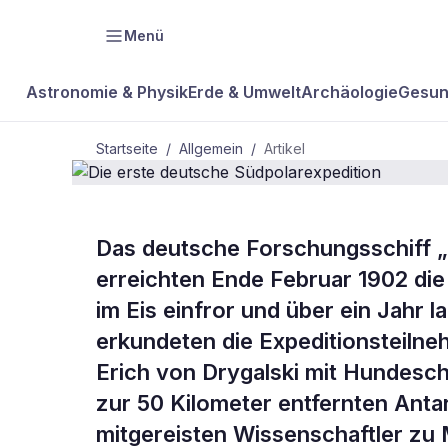
Menü
Astronomie & Physik
Erde & Umwelt
Archäologie
Gesun
Startseite
/
Allgemein
/
Artikel
ALLGEMEIN
Das deutsche Forschungsschiff 
Die erste d
erreichten Ende Februar 1902 die
im Eis einfror und über ein Jahr 
Südpolarexp
erkundeten die Expeditionsteiln
Erich von Drygalski mit Hundeschl
zur 50 Kilometer entfernten Anta
mitgereisten Wissenschaftler zu