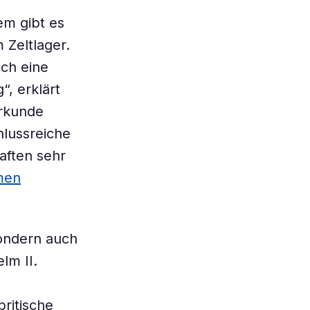
em gibt es
 Zeltlager.
uch eine
, erklärt
erkunde
hlussreiche
aften sehr
hmen
sondern auch
lm II.
britische