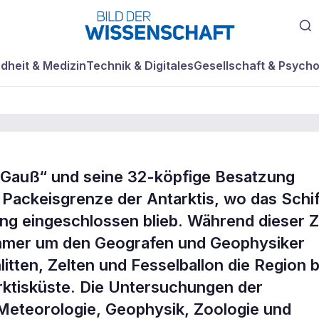
dheit & Medizin
Technik & Digitales
Gesellschaft & Psycho
„Gauß“ und seine 32-köpfige Besatzung
eutsche
 Packeisgrenze der Antarktis, wo das Schif
lang eingeschlossen blieb. Während dieser Z
edition
ehmer um den Geografen und Geophysiker
itten, Zelten und Fesselballon die Region b
rktisküste. Die Untersuchungen der
 Meteorologie, Geophysik, Zoologie und