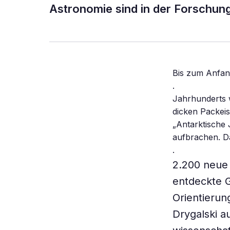
Astronomie sind in der Forschun
Bis zum Anfan
.
Jahrhunderts w
dicken Packei
„Antarktische 
aufbrachen. D
.
2
.
200 neue 
entdeckte G
Orientierun
Drygalski a