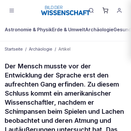
Astronomie & Physik
Erde & Umwelt
Archäologie
Gesundh
Startseite
/
Archäologie
/
Artikel
ARCHÄOLOGIE
Der Mensch musste vor der
Erst gehen, dann reden
Entwicklung der Sprache erst den
aufrechten Gang erfinden. Zu diesem
Schluss kommt ein amerikanischer
Wissenschaftler, nachdem er
Schimpansen beim Spielen und Lachen
beobachtet und deren Atmung und
Lautäußerungen untersucht hat. Das