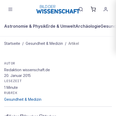
Astronomie & Physik
Erde & Umwelt
Archäologie
Gesundh
Startseite
/
Gesundheit & Medizin
/
Artikel
GESUNDHEIT & MEDIZIN
Erkältung ist keine Grippe
AUTOR
Redaktion wissenschaft.de
20. Januar 2015
LESEZEIT
1
Minute
RUBRIK
Gesundheit & Medizin