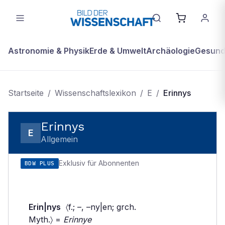
Astronomie & Physik
Erde & Umwelt
Archäologie
Gesundh
Startseite
/
Wissenschaftslexikon
/
E
/
Erinnys
Erinnys
E
Allgemein
Exklusiv für Abonnenten
BDW PLUS
Erin|nys
〈f.; –, –ny|en; grch.
Myth.〉 =
Erinnye