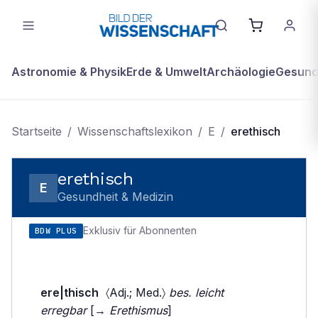
Astronomie & Physik
Erde & Umwelt
Archäologie
Gesundh
Startseite
/
Wissenschaftslexikon
/
E
/
erethisch
erethisch
E
Gesundheit & Medizin
Exklusiv für Abonnenten
BDW PLUS
ere|thisch
〈Adj.; Med.〉
bes. leicht
erregbar
[→
Erethismus
]