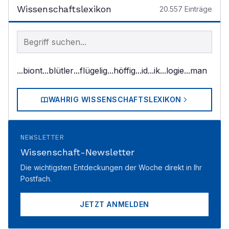
Wissenschaftslexikon
20.557
Einträge
Begriff im Lexikon suchen
...biont
...blütler
...flügelig
...höffig
...id
...ik
...logie
...man
WAHRIG WISSENSCHAFTSLEXIKON
NEWSLETTER
Wissenschaft-Newsletter
Die wichtigsten Entdeckungen der Woche direkt in Ihr
Postfach.
JETZT ANMELDEN