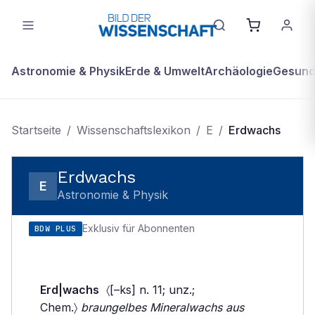
Astronomie & Physik
Erde & Umwelt
Archäologie
Gesundh
Startseite
/
Wissenschaftslexikon
/
E
/
Erdwachs
Erdwachs
E
Astronomie & Physik
Exklusiv für Abonnenten
BDW PLUS
Erd|wachs
〈[–ks] n. 11; unz.;
Chem.〉
braungelbes Mineralwachs aus