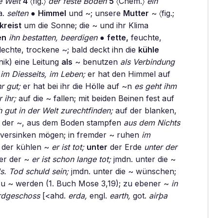
e Welt
4
〈fig.〉
der feste Boden
5
〈Chem.〉
ein
a.
selten
●
Himmel
und ~; unsere
Mutter
~ 〈fig.;
kreist
um die Sonne; die ~ und ihr Klima
en
ihn bestatten, beerdigen
●
fette,
feuchte,
lechte, trockene ~; bald deckt ihn die
kühle
nik) eine Leitung
als
~ benutzen
als Verbindung
n
im Diesseits, im Leben;
er hat den Himmel auf
r gut;
er hat bei ihr die Hölle auf ~n
es geht ihm
 ihr;
auf die ~ fallen; mit beiden Beinen fest auf
h gut in der Welt zurechtfinden;
auf der blanken,
der ~, aus dem Boden stampfen
aus dem Nichts
versinken mögen; in fremder ~ ruhen
im
n der kühlen ~
er ist tot;
unter
der Erde
unter der
ter der ~
er ist schon lange tot;
jmdn. unter die ~
s. Tod schuld sein;
jmdn. unter die ~ wünschen;
t zu ~ werden (1. Buch Mose 3,19); zu ebener ~
in
rdgeschoss
[<ahd.
erda,
engl.
earth,
got.
airþa