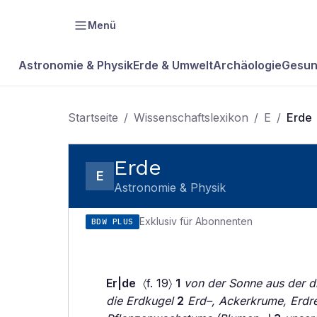
Menü
Astronomie & Physik
Erde & Umwelt
Archäologie
Gesun
Startseite
/
Wissenschaftslexikon
/
E
/
Erde
Erde
E
Astronomie & Physik
Exklusiv für Abonnenten
BDW PLUS
Er|de
〈f. 19〉
1
von der Sonne aus der d
die Erdkugel
2
Erd–, Ackerkrume, Erdre