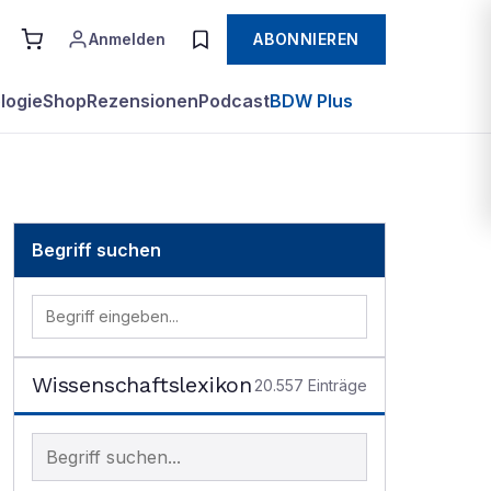
Anmelden
ABONNIEREN
logie
Shop
Rezensionen
Podcast
BDW Plus
Begriff suchen
Wissenschaftslexikon
20.557
Einträge
Begriff im Lexikon suchen