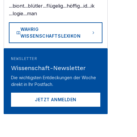
...biont
...blütler
...flügelig
...höffig
...id
...ik
...logie
...man
WAHRIG
WISSENSCHAFTSLEXIKON
NEWSLETTER
Wissenschaft-Newsletter
Die wichtigsten Entdeckungen der Woche
direkt in Ihr Postfach.
JETZT ANMELDEN