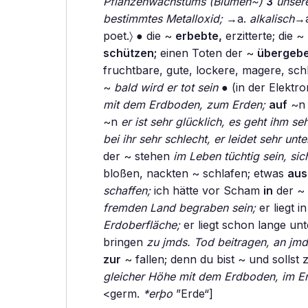
Pflanzenwachstums (Blumen~)
3
unser
bestimmtes Metalloxid;
→a.
alkalisch
→
poet.〉 ● die ~
erbebte,
erzitterte; die ~
schützen;
einen Toten der ~
übergeb
fruchtbare, gute, lockere, magere, sch
~
bald wird er tot sein
● (in der Elektro
mit dem Erdboden, zum Erden;
auf
~
~n
er ist sehr glücklich, es geht ihm seh
bei ihr sehr schlecht, er leidet sehr unter
der ~ stehen
im Leben tüchtig sein, sic
bloßen, nackten ~ schlafen; etwas
aus
schaffen;
ich hätte vor Scham
in
der ~ 
fremden Land begraben sein;
er liegt i
Erdoberfläche;
er liegt schon lange un
bringen
zu jmds. Tod beitragen, an jmd
zur
~ fallen; denn du bist ~ und solls
gleicher Höhe mit dem Erdboden, im E
<germ.
*erþo
”Erde“]