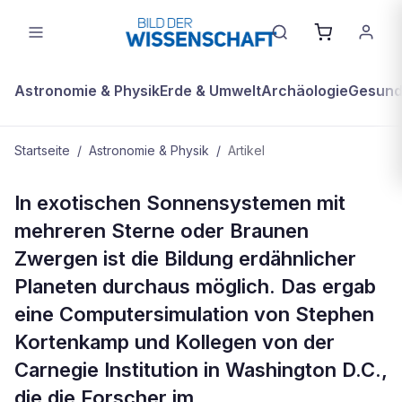
Astronomie & Physik
Erde & Umwelt
Archäologie
Gesundh
Startseite
/
Astronomie & Physik
/
Artikel
ASTRONOMIE & PHYSIK
In exotischen Sonnensystemen mit
Erdähnliche Planeten sind auch in
mehreren Sterne oder Braunen
Sonnensystemen mit mehreren
Zwergen ist die Bildung erdähnlicher
Sternen möglich
Planeten durchaus möglich. Das ergab
eine Computersimulation von Stephen
Kortenkamp und Kollegen von der
Carnegie Institution in Washington D.C.,
die die Forscher im