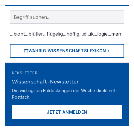
Begriff im Lexikon suchen
...biont
...blütler
...flügelig
...höffig
...id
...ik
...logie
...man
WAHRIG WISSENSCHAFTSLEXIKON
NEWSLETTER
Wissenschaft-Newsletter
Die wichtigsten Entdeckungen der Woche direkt in Ihr
Postfach.
JETZT ANMELDEN