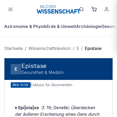
Astronomie & Physik
Erde & Umwelt
Archäologie
Gesundh
Startseite
/
Wissenschaftslexikon
/
E
/
Epistase
Epistase
E
Gesundheit & Medizin
Exklusiv für Abonnenten
BDW PLUS
♦
Epi|sta|se
〈f. 19; Genetik〉
Überdecken
der äußeren Erscheinung eines Gens durch