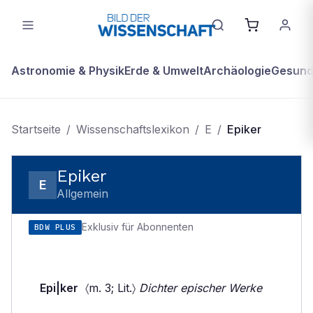
Astronomie & Physik
Erde & Umwelt
Archäologie
Gesundh
Startseite
/
Wissenschaftslexikon
/
E
/
Epiker
Epiker
E
Allgemein
Exklusiv für Abonnenten
BDW PLUS
Epi|ker
〈m. 3; Lit.〉
Dichter epischer Werke