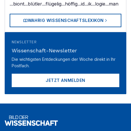
...biont
...blütler
...flügelig
...höffig
...id
...ik
...logie
...man
WAHRIG WISSENSCHAFTSLEXIKON
NEWSLETTER
Wissenschaft-Newsletter
Die wichtigsten Entdeckungen der Woche direkt in Ihr
Postfach.
JETZT ANMELDEN