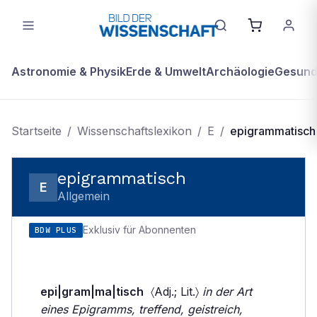
Astronomie & Physik
Erde & Umwelt
Archäologie
Gesundh
Startseite
/
Wissenschaftslexikon
/
E
/
epigrammatisch
epigrammatisch
E
Allgemein
Exklusiv für Abonnenten
BDW PLUS
epi|gram|ma|tisch
〈Adj.; Lit.〉
in der Art
eines Epigramms, treffend, geistreich,