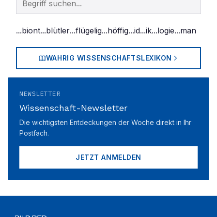
...biont
...blütler
...flügelig
...höffig
...id
...ik
...logie
...man
WAHRIG WISSENSCHAFTSLEXIKON
NEWSLETTER
Wissenschaft-Newsletter
Die wichtigsten Entdeckungen der Woche direkt in Ihr
Postfach.
JETZT ANMELDEN