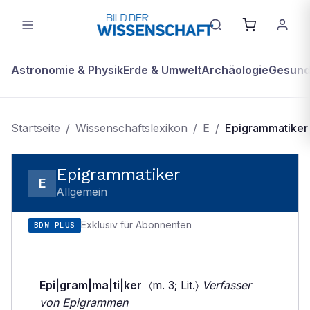
Astronomie & Physik
Erde & Umwelt
Archäologie
Gesundh
Startseite
/
Wissenschaftslexikon
/
E
/
Epigrammatiker
Epigrammatiker
E
Allgemein
Exklusiv für Abonnenten
BDW PLUS
Epi|gram|ma|ti|ker
〈m. 3; Lit.〉
Verfasser
von Epigrammen