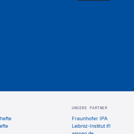
UNSERE PARTNER
hefte
Fraunhofer IPA
efte
Leibniz-Institut ifl
wissen.de