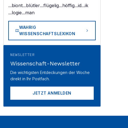
...biont
...blütler
...flügelig
...höffig
...id
...ik
...logie
...man
WAHRIG
WISSENSCHAFTSLEXIKON
NEWSLETTER
Wissenschaft-Newsletter
Die wichtigsten Entdeckungen der Woche
direkt in Ihr Postfach.
JETZT ANMELDEN