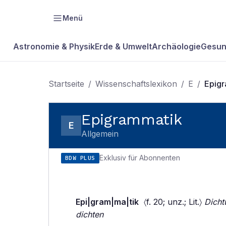
Menü
Astronomie & Physik
Erde & Umwelt
Archäologie
Gesun
Startseite
/
Wissenschaftslexikon
/
E
/
Epig
Epigrammatik
E
Allgemein
Exklusiv für Abonnenten
BDW PLUS
Epi|gram|ma|tik
〈f. 20; unz.; Lit.〉
Dicht
dichten