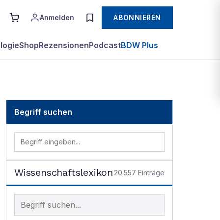
Anmelden
ABONNIEREN
logie
Shop
Rezensionen
Podcast
BDW Plus
Begriff suchen
Wissenschaftslexikon
20.557
Einträge
Begriff im Lexikon suchen