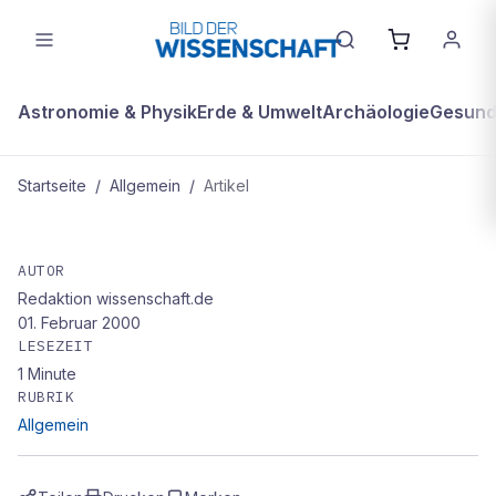
Astronomie & Physik
Erde & Umwelt
Archäologie
Gesundh
Startseite
/
Allgemein
/
Artikel
ALLGEMEIN
Epidemien aus dem Eis?
AUTOR
Redaktion wissenschaft.de
01. Februar 2000
LESEZEIT
1
Minute
RUBRIK
Allgemein